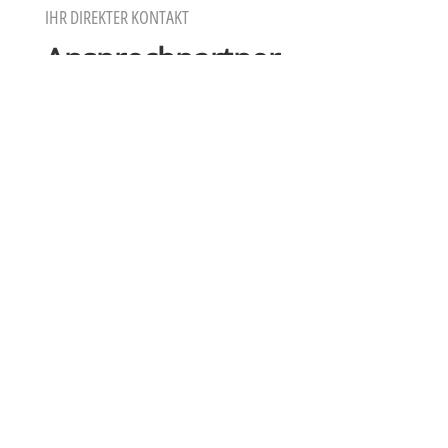
IHR DIREKTER KONTAKT
Ansprechpartner
Sie haben Fragen zu unseren Leistungen oder
benötigen weitere Informationen? Wir beraten Sie
gerne!
Nehmen Sie Kontakt mit unserem
Entsorgungs-Team auf