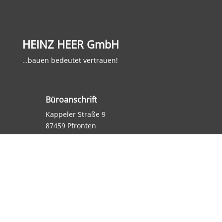
HEINZ HEER GmbH
…bauen bedeutet vertrauen!
Büroanschrift
Kappeler Straße 9
87459 Pfronten
Betonwerk
Austraße 50
87642 Trauchgau
Tel: +49 8368 9100-0
So finden Sie uns